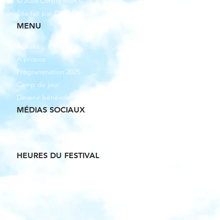
© 2026 Corporation C'Jeune
Site fait par Cellules 2026
MENU
Accueil
À propos
Programmation 2025
Camp de jour
Devenir bénévole
MÉDIAS SOCIAUX
Facebook
Instagram
HEURES DU FESTIVAL
Vendredi : 18h - 21h
Samedi : 10h - 16h
Dimanche : 10h - 16h