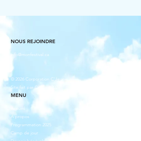
NOUS REJOINDRE
info@monfestival.ca
© 2026 Corporation C'Jeune
Site fait par Cellules 2026
MENU
Accueil
À propos
Programmation 2025
Camp de jour